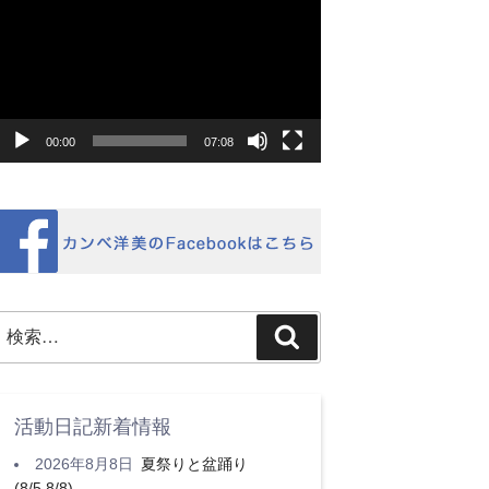
画
プ
レ
ー
ヤ
ー
00:00
07:08
検
検
索:
索
活動日記新着情報
2026年8月8日
夏祭りと盆踊り
(8/5,8/8)