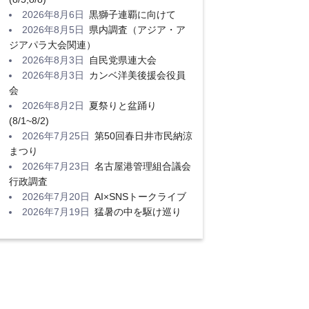
2026年8月6日
黒獅子連覇に向けて
2026年8月5日
県内調査（アジア・ア
ジアパラ大会関連）
2026年8月3日
自民党県連大会
2026年8月3日
カンベ洋美後援会役員
会
2026年8月2日
夏祭りと盆踊り
(8/1~8/2)
2026年7月25日
第50回春日井市民納涼
まつり
2026年7月23日
名古屋港管理組合議会
行政調査
2026年7月20日
AI×SNSトークライブ
2026年7月19日
猛暑の中を駆け巡り